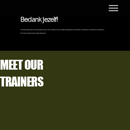
Bedank jezelf!
Je hebt zojuist de eerste stap gezet naar een sportieve levensstijl omringd door de leukste community van Diest en omstreken.
Ons team neemt snel contact met je op!
MEET OUR
TRAINERS