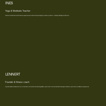
INES
Yoga & Meditatie Teacher
Voed en ondersteun je lichaam en geest op een manier die past bij jouw unieke systeem - zodat jij volledig kan floreren.
LENNERT
Founder & fitness coach
Hybride atleet, hoofdcoach en co-founder van Hybrid. Hij staat dagelijks op de vloer voor functionele trainingen met focus op kracht, conditie en progressie.