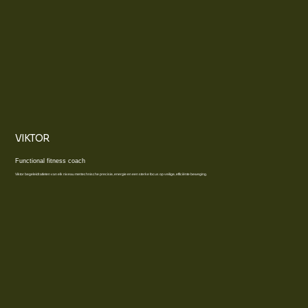
VIKTOR
Functional fitness coach
Viktor begeleidt atleten van elk niveau met technische precisie, energie en een sterke focus op veilige, efficiënte beweging.