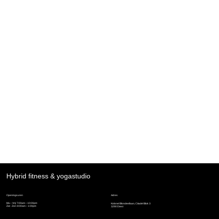
Jouw flexibel lidmaatschap vanuit
je broekzak
Hybrid fitness & yogastudio
Adres
Openingsuren
Ma – Vrij: 7:00am – 10:00pm
Kolonel Blondeellaan, Citadel Blok 3
Zat - Zon: 8:00am – 1:00pm
3290 Diest