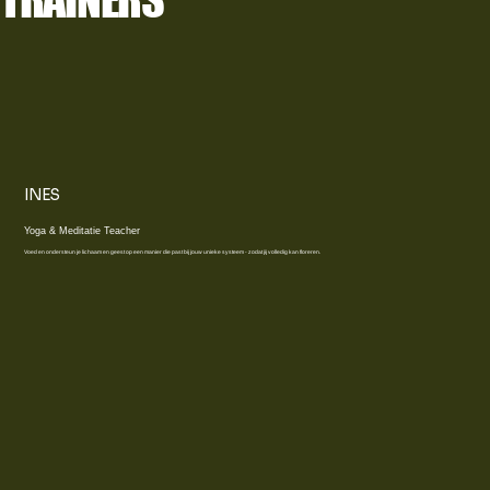
INES
Yoga & Meditatie Teacher
Voed en ondersteun je lichaam en geest op een manier die past bij jouw unieke systeem - zodat jij volledig kan floreren.