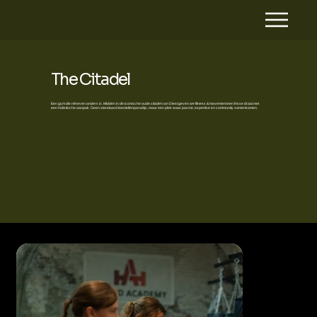
The Citadel
Een gym die nét even anders is. Midden in de iconische oude citadel van Diest geven we fitness & movement een frisse draai met
een holistische aanpak. Geen standaard toestellenparadijs, maar een plek waar passie, expertise en community samenkomen.