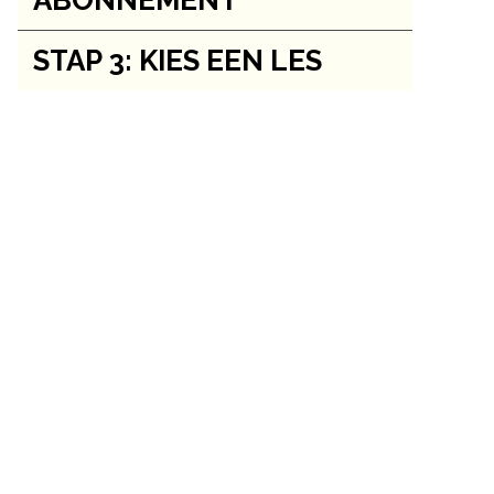
ABONNEMENT
STAP 3: KIES EEN LES
Jouw flexibel lidmaatschap vanuit
je broekzak