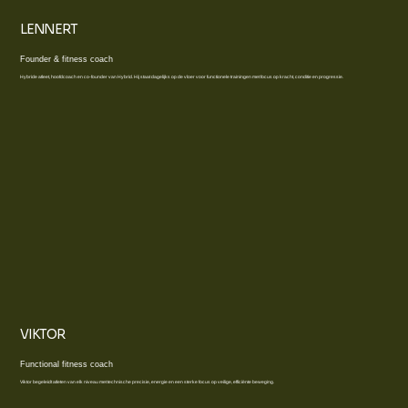
LENNERT
Founder & fitness coach
Hybride atleet, hoofdcoach en co-founder van Hybrid. Hij staat dagelijks op de vloer voor functionele trainingen met focus op kracht, conditie en progressie.
VIKTOR
Functional fitness coach
Viktor begeleidt atleten van elk niveau met technische precisie, energie en een sterke focus op veilige, efficiënte beweging.