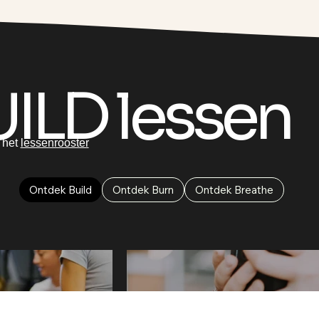
UILD
lessen
 het
lessenrooster
Ontdek Build
Ontdek Burn
Ontdek Breathe