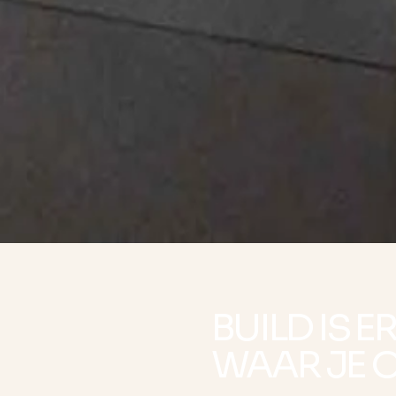
BUILD IS 
WAAR JE 