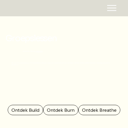
Groepslessen
Bekijk het volledige
uurrooster
Elk van onze groepslessen functional fitness, Boksen, yoga, Hiit.. valt binnen één van de thema's BUILD, BURN & BREATHE. Boek vandaag jouw eerste
groepsles.
Ontdek Build
Ontdek Burn
Ontdek Breathe