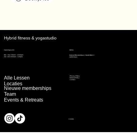
Hybrid fitness & yogastudio
Adres
Openingsuren
Ma – Vrij: 7:00am – 10:00pm
Kolonel Blondeellaan, Citadel Blok 3
Zat - Zon: 8:00am – 1:00pm
3290 Diest
Alle Lessen
Privacy Policy
Refund Policy
Contact
Locaties
Nieuwe memberships
Team
Events & Retreats
© 2026