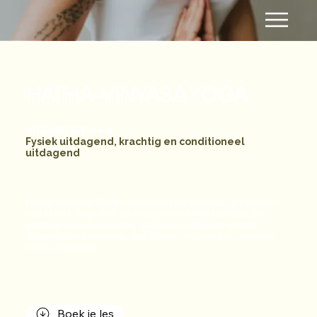
HATHA-VINYASA YOGA
INTENSITEIT
● ● ●
Fysiek uitdagend, krachtig en conditioneel
uitdagend
Hatha–Vinyasa Yoga combineert de structuur en precisie
van Hatha Yoga met de vloeiendheid van Vinyasa. De
practice wisselt bewuste, stabiele houdingen af met
dynamische beweging, wat kracht, mobiliteit en mentale
focus ontwikkelt.
Boek je les