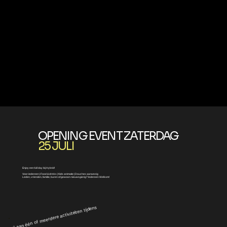
OPENING EVENT ZATERDAG
25 JULI
Enjoy een full day bij Hybrid!
Voor iedereen | Food & drinks | Kids animatie | Douches aanwezig
Leden, vrienden, familie, buren of gewoon nieuwsgierig? ledereen Welkom!
m deel aan één of meerdere activiteiten tijdens