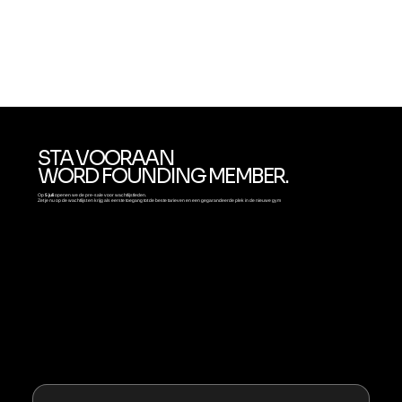
Als eerste toegang tot de
pre-sale op
5 juli
Slechts
100
spots beschikbaar
Levenslang jouw tarief zolang je onafgebroken lid blijft
STA VOORAAN
WORD FOUNDING MEMBER.
Op
5 juli
openen we de pre-sale voor wachtlijstleden.
Zet je nu op de wachtlijst en krijg als eerste toegang tot de beste tarieven en een gegarandeerde plek in de nieuwe gym