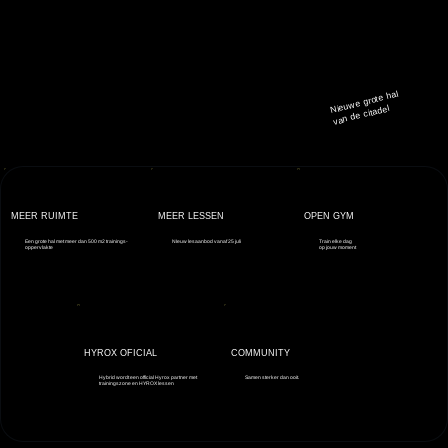
Nieuwe grote hal
van de citadel
MEER RUIMTE
MEER LESSEN
OPEN GYM
Een grote hal met meer dan 500 m2 trainings-
NIeuw lesaanbod vanaf 25 juli
Train elke dag
oppervlakte
op jouw moment
HYROX OFICIAL
COMMUNITY
Hybrid wordt een official Hyrox partner met
Samen sterker dan ooit.
trainingszone en HYROX lessen