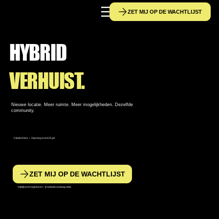
ZET MIJ OP DE WACHTLIJST
HYBRID
VERHUIST.
Nieuwe locatie. Meer ruimte. Meer mogelijkheden. Dezelfde
community.
Citadel Diest • Opening event 25 juli
ZET MIJ OP DE WACHTLIJST
Vrijblijvend registreren - je betaalt vandaag niets