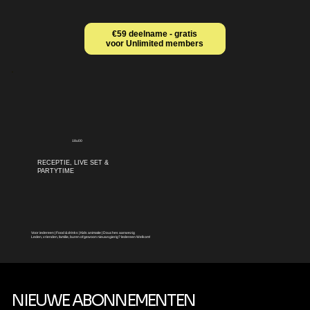
€59 deelname - gratis
voor Unlimited members
18u00
RECEPTIE, LIVE SET &
PARTYTIME
Voor iedereen | Food & drinks | Kids animatie | Douches aanwezig
Leden, vrienden, familie, buren of gewoon nieuwsgierig? ledereen Welkom!
NIEUWE
ABONNEMENTEN