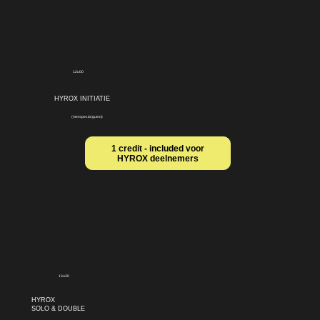
12u00
HYROX INITIATIE
(met special guest)
1 credit - included voor
HYROX deelnemers
13u30
HYROX
SOLO & DOUBLE