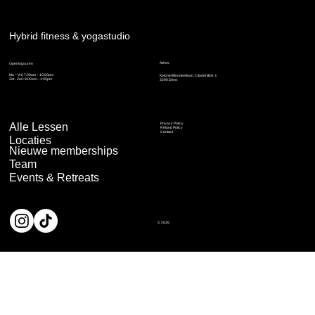
Hybrid fitness & yogastudio
Adres
Openingsuren
Ma – Vrij: 7:00am – 10:00pm
Kolonel Blondeellaan, Citadel Blok 3
Zat - Zon: 8:00am – 1:00pm
3290 Diest
Alle Lessen
Privacy Policy
Refund Policy
Contact
Locaties
Nieuwe memberships
Team
Events & Retreats
© 2026