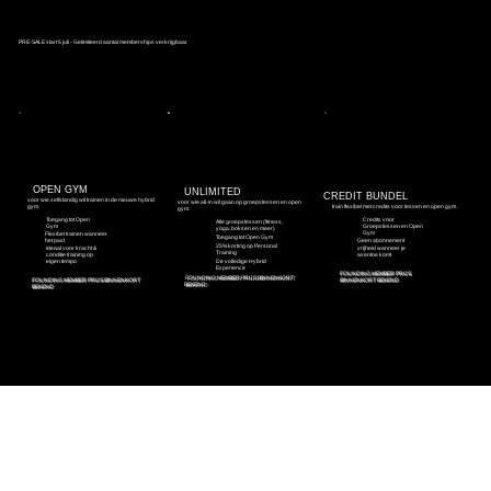
PRE-SALE start 5 juli - Gelimiteerd aantal memberships verkrijgbaar
OPEN GYM
UNLIMITED
CREDIT BUNDEL
voor wie zelfstandig wil trainen in de nieuwe hybrid
voor wie all-in wil gaan op groepslessen en open
gym.
train flexibel met credits voor lessen en open gym.
gym.
Credits voor
Toegang tot Open
Alle groepslessen (fitness,
Groepslessen en Open
Gym
yoga, boksen en meer)
Gym
Flexibel trainen wanneer
Toegang tot Open Gym
Geen abonnement
het past
25% korting op Personal
vrijheid wanneer je
Ideaal voor kracht &
Training
aventoe komt
conditie training op
De volledige Hybrid
eigen tempo
Experience
FOUNDING MEMBER PRIJS
FOUNDING MEMBER PRIJS BINNENKORT
FOUNDING MEMBER PRIJS BINNENKORT
BINNENKORT BEKEND
BEKEND
BEKEND
FOUNDING MEMBER
Eerste
100
nieuwe leden krijgen
de laagste tarieven ooit én behouden dit tarief
levenslang