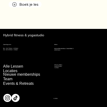
Boek je les
Hybrid fitness & yogastudio
Adres
Openingsuren
Ma – Vrij: 7:00am – 10:00pm
Kolonel Blondeellaan, Citadel Blok 3
Zat - Zon: 8:00am – 1:00pm
3290 Diest
Alle Lessen
Privacy Policy
Refund Policy
Contact
Locaties
Nieuwe memberships
Team
Events & Retreats
© 2026