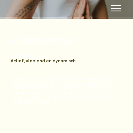
VINYASA YOGA
INTENSITEIT
● ● ●
Actief, vloeiend en dynamisch
Vinyasa Yoga is een dynamische en vloeiende yogavorm
waarbij beweging en adem met elkaar verbonden zijn.
Vinyasa betekent in het Sanskriet “bewust geplaatste
beweging”, wat zich vertaalt in een doordachte flow van
houdingen die kracht, mobiliteit en focus opbouwen — ook
in het dagelijks leven.